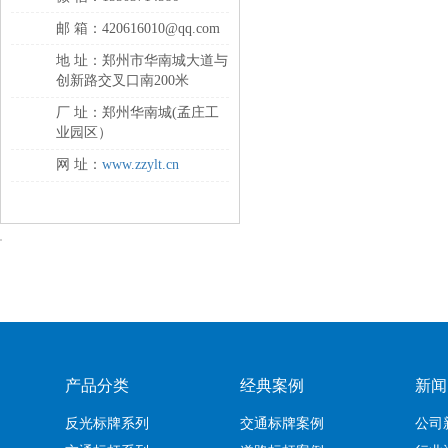
邮 箱：420616010@qq.com
地 址：郑州市华南城大道与
创新路交叉口南200米
厂 址：郑州华南城(孟庄工
业园区）
网 址：
www.zzylt.cn
产品分类
经典案例
新闻
反光标牌系列
交通标牌案例
公司