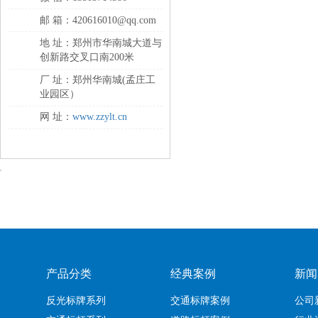
邮 箱：420616010@qq.com
地 址：郑州市华南城大道与
创新路交叉口南200米
厂 址：郑州华南城(孟庄工
业园区）
网 址：
www.zzylt.cn
产品分类
经典案例
新闻
反光标牌系列
交通标牌案例
公司